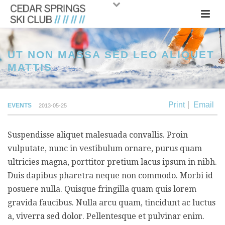
UT NON MASSA SED LEO ALIQUET
MATTIS
Print
Email
EVENTS
2013-05-25
Suspendisse aliquet malesuada convallis. Proin
vulputate, nunc in vestibulum ornare, purus quam
ultricies magna, porttitor pretium lacus ipsum in nibh.
Duis dapibus pharetra neque non commodo. Morbi id
posuere nulla. Quisque fringilla quam quis lorem
gravida faucibus. Nulla arcu quam, tincidunt ac luctus
a, viverra sed dolor. Pellentesque et pulvinar enim.